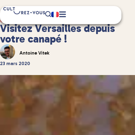
4 minute(s) de lecture
Culture
/
Châteaux et patrimoine
Visitez Versailles depuis
votre canapé !
Antoine Vitek
23 mars 2020