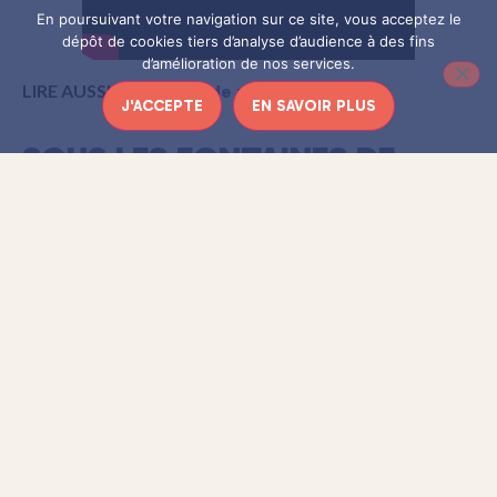
En poursuivant votre navigation sur ce site, vous acceptez le
dépôt de cookies tiers d’analyse d’audience à des fins
d’amélioration de nos services.
LIRE AUSSI :
Versailles de nuit en photos
J'ACCEPTE
EN SAVOIR PLUS
SOUS LES FONTAINES DE
VERSAILLES
Passons maintenant dans les jardins. Avec 55 fontaines, plus
de 600 jets d’eau et 62 000 hectolitres consommés par
heure, l’alimentation en eau de Versailles est un vrai casse-
tête qui a poussé les ingénieurs à faire preuve de beaucoup
d’imagination et à utiliser de nombreuses astuces !
A quoi ressemblent les sous-terrains de Versailles ? Que se
cache-t-il sous les fontaines ? Et comment alimente-t-on en
eau ces nombreux jets ? Pour le savoir
suivez-moi sous les
fontaines de Versailles !