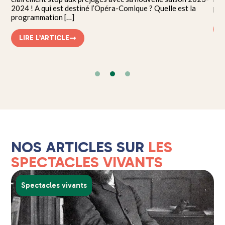
 […]
2024 ! A qui est destiné l’Opéra-Comique ? Quelle est la
pre
programmation […]
LIRE L’ARTICLE
NOS ARTICLES SUR
LES
SPECTACLES VIVANTS
Spectacles vivants