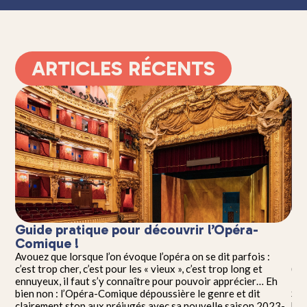
ARTICLES RÉCENTS
Guide pratique pour découvrir l’Opéra-
La
Comique !
bo
e
Avouez que lorsque l’on évoque l’opéra on se dit parfois :
La 
 ce
c’est trop cher, c’est pour les « vieux », c’est trop long et
(18
as a
ennuyeux, il faut s’y connaître pour pouvoir apprécier… Eh
int
ia,
bien non : l’Opéra-Comique dépoussière le genre et dit
Sav
a
clairement stop aux préjugés avec sa nouvelle saison 2023-
his