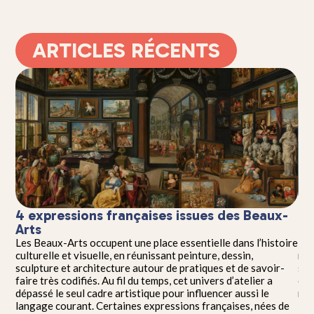
ARTICLES RÉCENTS
t
4 expressions françaises issues des Beaux-
7 
Arts
de
Les Beaux-Arts occupent une place essentielle dans l’histoire
La 
culturelle et visuelle, en réunissant peinture, dessin,
rem
sculpture et architecture autour de pratiques et de savoir-
siè
faire très codifiés. Au fil du temps, cet univers d’atelier a
com
la
dépassé le seul cadre artistique pour influencer aussi le
nom
langage courant. Certaines expressions françaises, nées de
lan