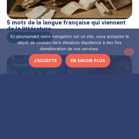
5 mots de la langue française qui viennent
de la littérature
En poursuivant votre navigation sur ce site, vous acceptez le
LIRE L'ARTICLE
dépôt de cookies tiers d’analyse d’audience à des fins
d’amélioration de nos services.
J'ACCEPTE
EN SAVOIR PLUS
Anecdotes culturelles
4 expressions françaises issues des Beaux-
Arts
LIRE L'ARTICLE