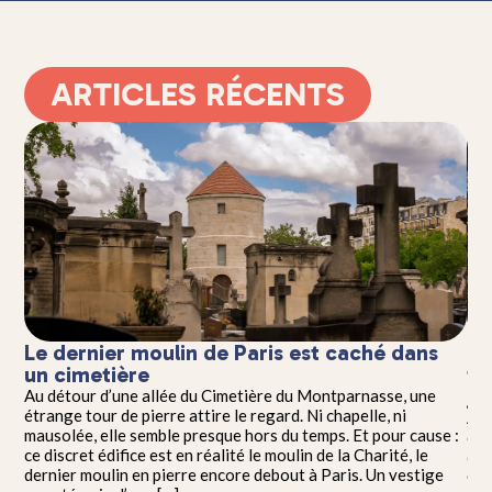
ARTICLES RÉCENTS
t
Le dernier moulin de Paris est caché dans
La
un cimetière
fa
ja
ples
Au détour d’une allée du Cimetière du Montparnasse, une
s
étrange tour de pierre attire le regard. Ni chapelle, ni
Au 
es
mausolée, elle semble presque hors du temps. Et pour cause :
com
ce discret édifice est en réalité le moulin de la Charité, le
eur
eurs
dernier moulin en pierre encore debout à Paris. Un vestige
Cla