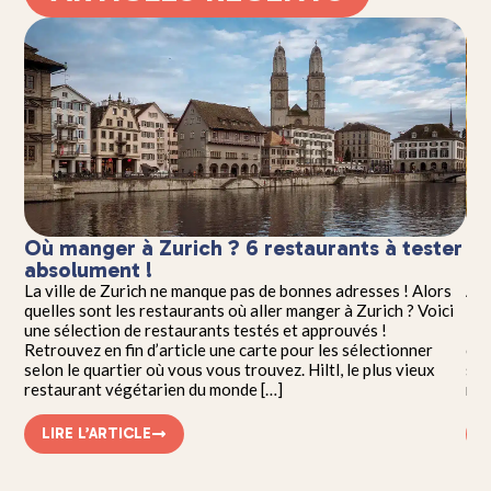
Où manger à Zurich ? 6 restaurants à tester
La
absolument !
da
!
La ville de Zurich ne manque pas de bonnes adresses ! Alors
Alo
quelles sont les restaurants où aller manger à Zurich ? Voici
Tro
une sélection de restaurants testés et approuvés !
Rou
st
Retrouvez en fin d’article une carte pour les sélectionner
cer
ment
selon le quartier où vous vous trouvez. Hiltl, le plus vieux
sau
restaurant végétarien du monde […]
réi
LIRE L’ARTICLE