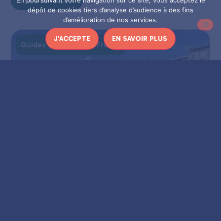
En poursuivant votre navigation sur ce site, vous acceptez le
LIRE L'ARTICLE
dépôt de cookies tiers d’analyse d’audience à des fins
d’amélioration de nos services.
J'ACCEPTE
EN SAVOIR PLUS
Guides de voyage en France
Bayonne : histoires des arts
LIRE L'ARTICLE
Guides de voyage en France