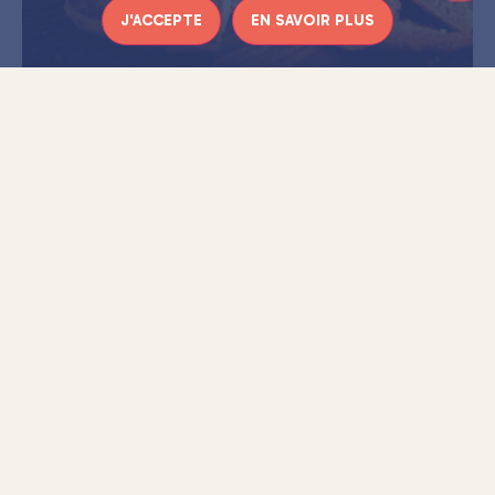
J'ACCEPTE
EN SAVOIR PLUS
La fève était l’un des symboles du solstice d’hiver
car
c’est le premier légume qui pousse au printemps. Par ailleurs,
la fève donne la vie en germant, ce qui en faisait un légume
très important chez les Grecs et les Romains.
L’ORIGINE DE LA FÈVE EN
PORCELAINE
La coutume de l’élection du roi est aussi attestée à partir du
XIVe siècle, le Roi devait alors payer une tournée à la table,
on parlait alors du « roi boit ». Mais certains rois avares qui
voulaient éviter de payer la tournée générale, avalaient la
fève. Pour éviter toute triche, on l’a donc remplacée par un