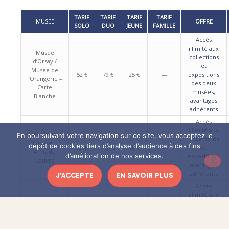
TARIF
TARIF
TARIF
TARIF
MUSEE
OFFRE
SOLO
DUO
JEUNE
FAMILLE
Accès
illimité aux
Musée
collections
d’Orsay /
et
Musée de
52 €
79 €
25 €
—
expositions
l’Orangerie –
des deux
Carte
musées,
Blanche
avantages
adhérents
Accès
illimité aux
Musée du
En poursuivant votre navigation sur ce site, vous acceptez le
collections
Louvre –
dépôt de cookies tiers d’analyse d’audience à des fins
95 €
150 €
15 €
—
et
Amis du
d’amélioration de nos services.
expositions,
Louvre
avantages
adhérents
J'ACCEPTE
EN SAVOIR PLUS
Accès
illimité aux
Centre
expositions,
Pompidou –
30 €
55 €
25 €
—
réductions
Carte POP’
cinéma et