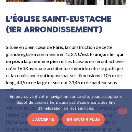
L’ÉGLISE SAINT-EUSTACHE
(1ER ARRONDISSEMENT)
Située en plein cœur de Paris, la construction de cette
grande église a commencé en 1532.
C’est François Ier qui
en posa la première pierre
. Les travaux ne seront achevés
qu’en 1633 avec une architecture hybride entre le gothique
et la renaissance qui impose par ses dimensions : 105 m de
long, 43,5 m de large et surtout 33,46 m de hauteur sous
voûte !
En poursuivant votre navigation sur ce site, vous acceptez le
Saint-Eustache était la paroisse de Colbert, puissant
dépôt de cookies tiers d’analyse d’audience à des fins
ministre de Louis XIV dont on peut admirer le tombeau dans
d’amélioration de nos services.
l’église. D’autres célébrités sont liées à Saint Eustache :
J'ACCEPTE
EN SAVOIR PLUS
Richelieu et Molière y ont été baptisés ; Sully et Lully s’y
sont mariés ; Louis XIV y fera sa première communion ; les