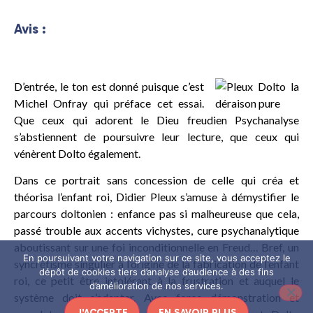
Avis :
D’entrée, le ton est donné puisque c’est
Michel Onfray qui préface cet essai.
Que ceux qui adorent le Dieu freudien Psychanalyse
s’abstiennent de poursuivre leur lecture, que ceux qui
vénèrent Dolto également.
Dans ce portrait sans concession de celle qui créa et
théorisa l’enfant roi, Didier Pleux s’amuse à démystifier le
parcours doltonien : enfance pas si malheureuse que cela,
passé trouble aux accents vichystes, cure psychanalytique
aboutissant sur une foi inconditionnelle en Freud… Bref, un
En poursuivant votre navigation sur ce site, vous acceptez le
syncrétisme singulier à l’origine de la fabrication de l’enfant
dépôt de cookies tiers d’analyse d’audience à des fins
roi, ce petit être intolérant à la frustration et auquel le
d’amélioration de nos services.
système doit s’adapter. Avec force démonstration et
J'ACCEPTE
EN SAVOIR PLUS