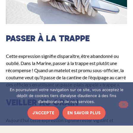
PASSER À LA TRAPPE
Cette expression signifie disparaître, être abandonné ou
oublié. Dans la Marine, passer à la trappe est plutôt une
récompense ! Quand un matelot est promu sous-officier, la
coutume veut qu’il passe de la cantine de l’équipage au carré
des officiers en utilisant un passe-plats appelé « trappe ».
En poursuivant votre navigation sur ce site, vous acceptez le
dépôt de cookies tiers d’analyse d’audience à des fins
VEILLER AU GRAIN
d’amélioration de nos services.
J'ACCEPTE
EN SAVOIR PLUS
Aujourd’hui cette expression signifie rester vigilant et
surveiller attentivement une situation. Dans le vocabulaire