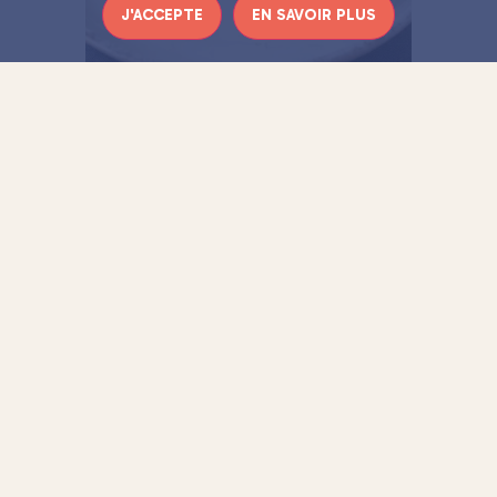
J'ACCEPTE
EN SAVOIR PLUS
CUISINE
#4.
Quel est le nom de ce
dessert ?
Marquise
Mille feuilles en chocolat
Opéra
Forêt noire