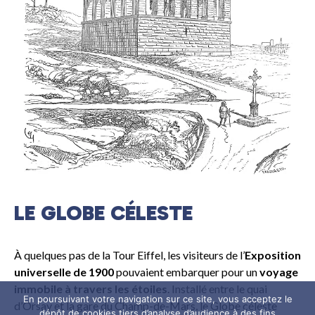
Reconstitution par Eugène Viollet-le-Duc.
LE GLOBE CÉLESTE
À quelques pas de la Tour Eiffel, les visiteurs de l’
Exposition
universelle de 1900
pouvaient embarquer pour un
voyage
immobile à travers les étoiles
. Installé entre le quai
En poursuivant votre navigation sur ce site, vous acceptez le
d’Orsay et la gare du Champ-de-Mars, le Globe céleste
dépôt de cookies tiers d’analyse d’audience à des fins