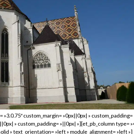
on= »3.0.75″ custom_margin= »0px||0px| » custom_padding=
||0px| » custom_padding= »||0px| »][et_pb_column type= »4
olid » text_orientation= »left » module_alignment= »left »