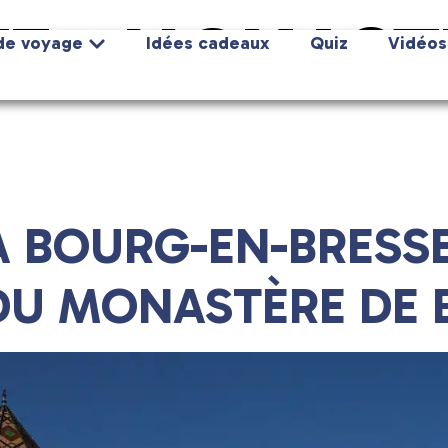
E :
MONAST
de voyage
Idées cadeaux
Quiz
Vidéos
 BOURG-EN-BRESSE
DU MONASTÈRE DE 