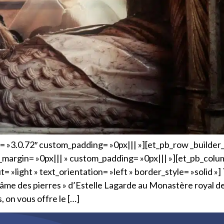
n= »3.0.72″ custom_padding= »0px||| »][et_pb_row _builder
argin= »0px||| » custom_padding= »0px||| »][et_pb_colum
»light » text_orientation= »left » border_style= »solid »] 
 « L’âme des pierres » d’Estelle Lagarde au Monastère royal
 on vous offre le […]