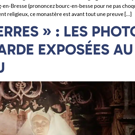
g-en-Bresse (prononcez bourc-en-besse pour ne pas choque
t religieux, ce monastère est avant tout une preuve […]
IERRES » : LES PHO
GARDE EXPOSÉES A
U