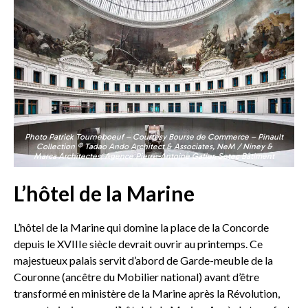
Photo Patrick Tourneboeuf – Courtesy Bourse de Commerce – Pinault
Collection © Tadao Ando Architect & Associates, NeM / Niney &
Marca Architectes, Agence Pierre-Antoine Gatier, Setec Bâtiment
L’hôtel de la Marine
L’hôtel de la Marine qui domine la place de la Concorde
depuis le XVIIIe siècle devrait ouvrir au printemps. Ce
majestueux palais servit d’abord de Garde-meuble de la
Couronne (ancêtre du Mobilier national) avant d’être
transformé en ministère de la Marine après la Révolution,