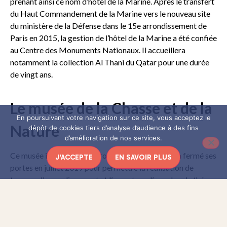
prenant ainsi ce nom d’hôtel de la Marine. Après le transfert
du Haut Commandement de la Marine vers le nouveau site
du ministère de la Défense dans le 15e arrondissement de
Paris en 2015, la gestion de l’hôtel de la Marine a été confiée
au Centre des Monuments Nationaux. Il accueillera
notamment la collection Al Thani du Qatar pour une durée
de vingt ans.
Le musée de la Chasse et de la
En poursuivant votre navigation sur ce site, vous acceptez le
Nature
dépôt de cookies tiers d’analyse d’audience à des fins
d’amélioration de nos services.
Ce musée insolite du 3e arrondissement de Paris a fermé ses
J'ACCEPTE
EN SAVOIR PLUS
portes en juillet 2019 pour permettre la réalisation de
travaux d’agrandissement et l’ouverture d’un salon de thé.
On attend sa réouverture, prévue pour le printemps 2021,
avec impatience !
LIRE AUSSI :
Le surprenant musée de la Chasse et de