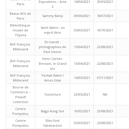
Expositions – Acte
14/04/2021
29/05/2021
Paris
2
Beaux Arts de
Sammy Baloji
09/06/2021
18/07/2021
Paris
Bibliothèque-
Saint-Saëns : un
musée de
05/03/2021
10/10/2021
esprit libre
l’Opéra
En transit :
BnF François-
photographies de
15/04/2021
22/08/2021
Mitterand
Paul Ickovic
Henri Cartier-
BnF François-
Bresson, le Grand
13/04/2021
22/08/2021
Mitterand
Jeu
BnF François-
Yitzhak Rabin /
16/03/2021
07/11/2021
Mitterand
Amos Gitai
Bourse de
Commerce –
Ouverture
22/05/2021
NA
Pinault
collection
Centre
Bagyi Aung Soe
10/02/2021
23/08/2021
Pompidou
Centre
Elles font
05/05/2021
23/08/2021
Pompidou
l’abstraction