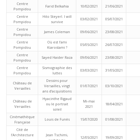
Centre
Farid Belkahia
10/02/2021
21/06/2021
Pompidou
Centre
Hito Steyerl. I will
03/02/2021
05/07/2021
Pompidou
survive
Centre
James Coleman
09/06/2021
23/08/2021
Pompidou
Centre
Où est l’ami
05/05/2021
26/07/2021
Pompidou
Kiarostami ?
Centre
Sayed Haider Raza
09/06/2021
23/08/2021
Pompidou
Centre
Sismographie des
03/03/2021
31/05/2021
Pompidou
luttes
Dessins pour
Château de
Versailles, vingt
01/07/2021
03/10/2021
Versailles
ans d’acquisitions
Hyacinthe Rigaud
Château de
Mi-mai
ou le portrait
18/04/2021
Versailles
2021
soleil
Cinémathèque
Louis de Funès
15/07/2020
01/08/2021
Française
Cité de
l’Architecture
Jean Tschimi,
12/05/2021
19/09/2021