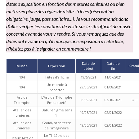
dates d’exposition en fonction des mesures sanitaires ou bien
mettre en place des règles de visite strictes (réservation
obligatoire, jauge, pass sanitaire…). Je vous recommande donc
d’aller vérifier les conditions de visite sur le site officiel du musée
concerné avant de vous y rendre. Si vous remarquez que des
dates ont évolué ou qu’il manque une exposition à cette liste,
n’hésitez pas à le signaler en commentaire !
Date de
Date de
Musée
Exposition
Gratui
début
fin
104
Têtes d’affiche
19/6/2021
11/07/2021
Un monde à
104
29/05/2021
01/08/2021
réparter
Arc de
L’Arc de Triomphe
18/09/2021
03/10/2021
Oui
Triomphe
Empaqueté
Atelier des
Dali, l’énigme sans
19/05/2021
02/01/2022
lumières
fin
Atelier des
Gaudi, architecte
19/05/2021
02/01/2022
lumières
de l’imaginaire
Le Théâtre des
Beaux Arts de