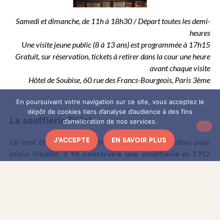
Samedi et dimanche, de 11h à 18h30 / Départ toutes les demi-
heures
Une visite jeune public (8 à 13 ans) est programmée à 17h15
Gratuit, sur réservation, tickets à retirer dans la cour une heure
avant chaque visite
Hôtel de Soubise, 60 rue des Francs-Bourgeois, Paris 3ème
En poursuivant votre navigation sur ce site, vous acceptez le
dépôt de cookies tiers d’analyse d’audience à des fins
La soufflerie Eiffel
d’amélioration de nos services.
J'ACCEPTE
EN SAVOIR PLUS
Le vent était le pire ennemi de Gustave Eiffel alors pour
mieux l’étudier,
en 1912
il fit construire une soufflerie
dans le village d’Auteuil, actuel 16e
arrondissement. Aujourd’hui, cette soufflerie appartient au
CSTB (Centre Scientifique et Technique du Bâtiment) et
sert à tester des maquettes de voitures ou de bâtiments.
Une soufflerie d’autant plus impressionnante qu’elle