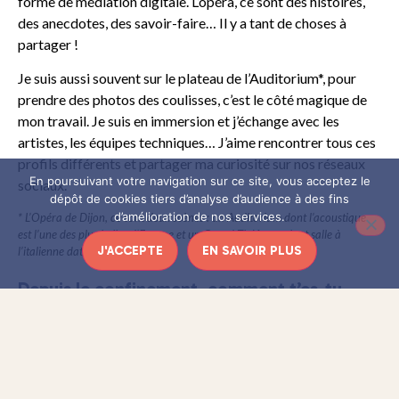
forme de médiation digitale. L’opéra, ce sont des histoires,
des anecdotes, des savoir-faire… Il y a tant de choses à
partager !
Je suis aussi souvent sur le plateau de l’Auditorium*, pour
prendre des photos des coulisses, c’est le côté magique de
mon travail. Je suis en immersion et j’échange avec les
artistes, les équipes techniques… J’aime rencontrer tous ces
profils différents et partager ma curiosité sur nos réseaux
En poursuivant votre navigation sur ce site, vous acceptez le
sociaux.
dépôt de cookies tiers d’analyse d’audience à des fins
d’amélioration de nos services.
* L’Opéra de Dijon, ce sont deux scènes : un Auditorium dont l’acoustique
est l’une des plus belles d’Europe et un Grand Théâtre qui est salle à
J'ACCEPTE
EN SAVOIR PLUS
l’italienne datant de 1828.
Depuis le confinement, comment t’es-tu
organisée ? Comment se passent tes
journées ?
Laurent Joyeux, le directeur général et artistique de l’Opéra
de Dijon, a mis en place une programmation « online » : «