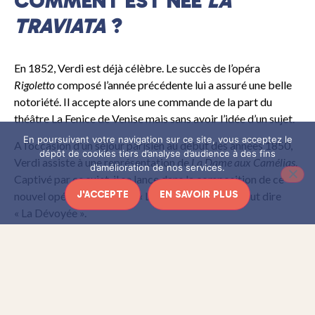
COMMENT EST NÉE
LA
TRAVIATA
?
En 1852, Verdi est déjà célèbre. Le succès de l’opéra
Rigoletto
composé l’année précédente lui a assuré une belle
notoriété. Il accepte alors une commande de la part du
théâtre La Fenice de Venise mais sans avoir l’idée d’un sujet.
En poursuivant votre navigation sur ce site, vous acceptez le
A l’occasion d’un séjour parisien au début des années 1850,
dépôt de cookies tiers d’analyse d’audience à des fins
Verdi assiste à une représentation de
La Dame aux Camélias
.
d’amélioration de nos services.
Captivé par ce sujet, il se lance dans la composition de ce
J'ACCEPTE
EN SAVOIR PLUS
nouvel opéra qu’il nomme « La Traviata » ce qui veut dire
« La Dévoyée ».