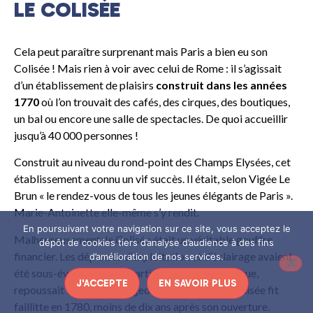
LE COLISÉE
Cela peut paraître surprenant mais Paris a bien eu son
Colisée ! Mais rien à voir avec celui de Rome : il s’agissait
d’un établissement de plaisirs
construit dans les années
1770
où l’on trouvait des cafés, des cirques, des boutiques,
un bal ou encore une salle de spectacles. De quoi accueillir
jusqu’à 40 000 personnes !
Construit au niveau du rond-point des Champs Elysées, cet
établissement a connu un vif succès. Il était, selon Vigée Le
Brun « le rendez-vous de tous les jeunes élégants de Paris ».
Marie-Antoinette elle-même s’y rendit.
En poursuivant votre navigation sur ce site, vous acceptez le
Malheureusement, le Colisée était un véritable gouffre
dépôt de cookies tiers d’analyse d’audience à des fins
financier. Les dépenses d’exploitation et d’éclairage avaient
d’amélioration de nos services.
été sous-évaluées et le quartier, malfamé à l’époque,
J'ACCEPTE
EN SAVOIR PLUS
repoussait le public bourgeois si bien qu’en le Colisée fit
faillitte en 1780, moins de dix ans après son ouverture.