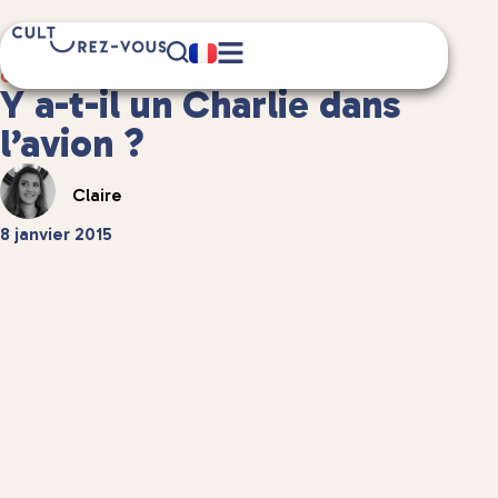
3 minute(s) de lecture
Culture
/
Et aussi...
Y a-t-il un Charlie dans
l’avion ?
Claire
8 janvier 2015