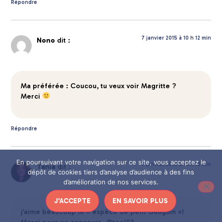
Répondre
7 janvier 2015 à 10 h 12 min
Nono
dit :
Ma préférée : Coucou, tu veux voir Magritte ?
Merci
Répondre
En poursuivant votre navigation sur ce site, vous acceptez le
7 janvier 2015 à 10 h 13 min
Tania
dit :
dépôt de cookies tiers d’analyse d’audience à des fins
d’amélioration de nos services.
J'ACCEPTE
EN SAVOIR PLUS
j’aime beaucoup le « espèce de petit Gauguin »!