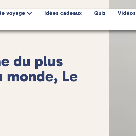
de voyage
Idées cadeaux
Quiz
Vidéos
me du plus
u monde, Le