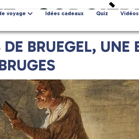
E :
SORCIÈR
de voyage
Idées cadeaux
Quiz
Vidéos
 DE BRUEGEL, UNE
 BRUGES