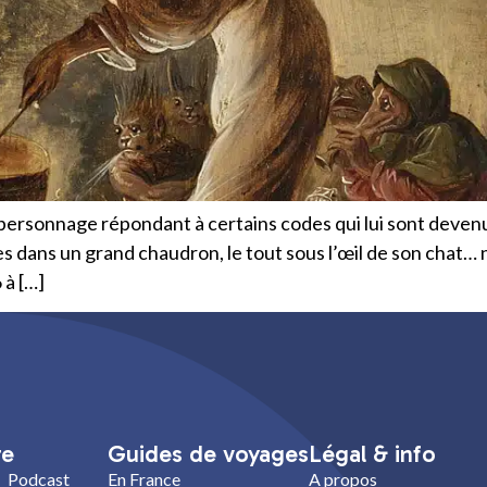
un personnage répondant à certains codes qui lui sont devenu
es dans un grand chaudron, le tout sous l’œil de son chat… 
 à […]
re
Guides de voyages
Légal & info
Podcast
En France
A propos