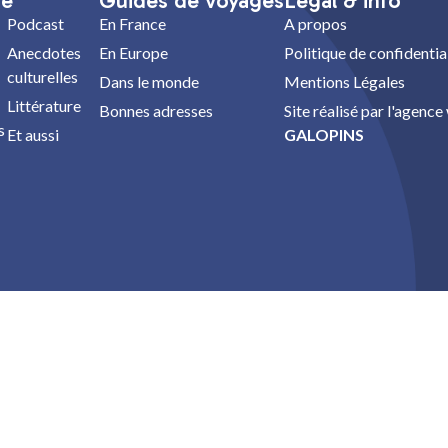
re
Guides de voyages
Légal & info
Podcast
En France
A propos
Anecdotes
En Europe
Politique de confidentia
culturelles
Dans le monde
Mentions Légales
Littérature
Bonnes adresses
Site réalisé par l'agenc
s
Et aussi
GALOPINS