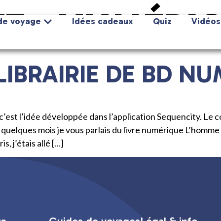
E :
NUMÉRI
de voyage
Idées cadeaux
Quiz
Vidéos
LIBRAIRIE DE BD N
 ? c’est l’idée développée dans l’application Sequencity. Le 
y a quelques mois je vous parlais du livre numérique L’hom
s, j’étais allé […]