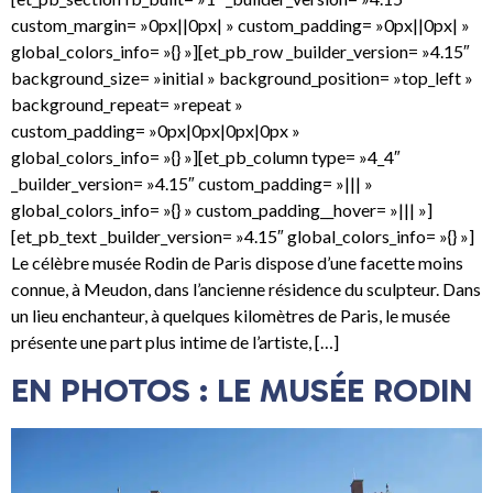
custom_margin= »0px||0px| » custom_padding= »0px||0px| »
global_colors_info= »{} »][et_pb_row _builder_version= »4.15″
background_size= »initial » background_position= »top_left »
background_repeat= »repeat »
custom_padding= »0px|0px|0px|0px »
global_colors_info= »{} »][et_pb_column type= »4_4″
_builder_version= »4.15″ custom_padding= »||| »
global_colors_info= »{} » custom_padding__hover= »||| »]
[et_pb_text _builder_version= »4.15″ global_colors_info= »{} »]
Le célèbre musée Rodin de Paris dispose d’une facette moins
connue, à Meudon, dans l’ancienne résidence du sculpteur. Dans
un lieu enchanteur, à quelques kilomètres de Paris, le musée
présente une part plus intime de l’artiste, […]
EN PHOTOS : LE MUSÉE RODIN