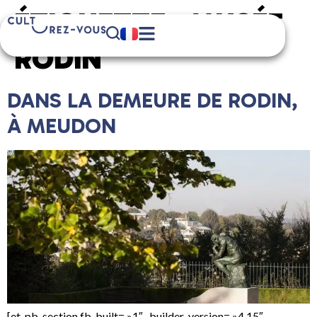
ÉTIQUETTE :
MUSÉE
RODIN
DANS LA DEMEURE DE RODIN,
À MEUDON
[et_pb_section fb_built= »1″ _builder_version= »4.15″