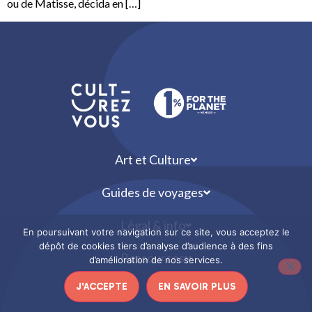
ou de Matisse, décida en […]
Art et Culture
Guides de voyages
Légal & info
En poursuivant votre navigation sur ce site, vous acceptez le
dépôt de cookies tiers d’analyse d’audience à des fins
Ressources
d’amélioration de nos services.
J'ACCEPTE
EN SAVOIR PLUS