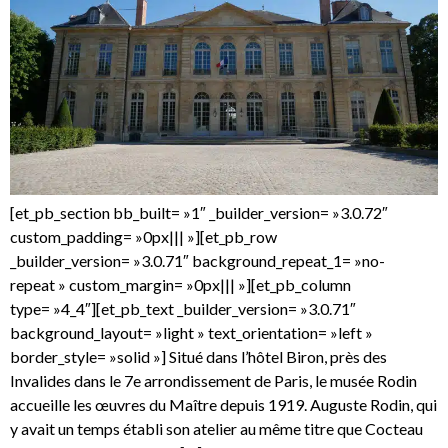
[et_pb_section bb_built= »1″ _builder_version= »3.0.72″
custom_padding= »0px||| »][et_pb_row
_builder_version= »3.0.71″ background_repeat_1= »no-
repeat » custom_margin= »0px||| »][et_pb_column
type= »4_4″][et_pb_text _builder_version= »3.0.71″
background_layout= »light » text_orientation= »left »
border_style= »solid »] Situé dans l’hôtel Biron, près des
Invalides dans le 7e arrondissement de Paris, le musée Rodin
accueille les œuvres du Maître depuis 1919. Auguste Rodin, qui
y avait un temps établi son atelier au même titre que Cocteau