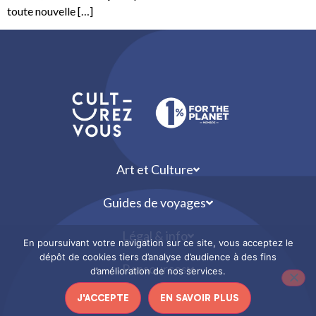
toute nouvelle […]
Art et Culture
Guides de voyages
Légal & info
En poursuivant votre navigation sur ce site, vous acceptez le
dépôt de cookies tiers d’analyse d’audience à des fins
Ressources
d’amélioration de nos services.
J'ACCEPTE
EN SAVOIR PLUS