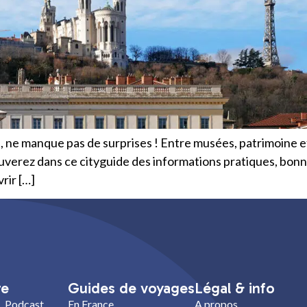
, ne manque pas de surprises ! Entre musées, patrimoine et 
uverez dans ce cityguide des informations pratiques, bonnes
rir […]
re
Guides de voyages
Légal & info
Podcast
En France
A propos