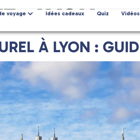
E :
LYON
de voyage
Idées cadeaux
Quiz
Vidéos
UREL À LYON : GUI