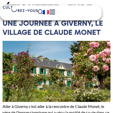
ÉTIQUETTE :
EURE
UNE JOURNÉE À GIVERNY, LE
VILLAGE DE CLAUDE MONET
Aller à Giverny c’est aller à la rencontre de Claude Monet, le
père de l’impressionnisme qui a vécu la moitié de sa vie dans ce