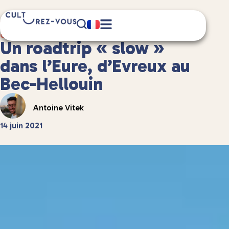
9 minute(s) de lecture
Guides de voyage
/
Guides de voyage en France
Un roadtrip « slow »
dans l’Eure, d’Evreux au
Bec-Hellouin
Antoine Vitek
14 juin 2021