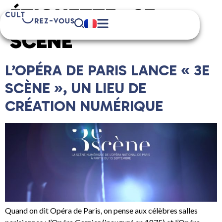
ÉTIQUETTE :
3E
SCÈNE
L’OPÉRA DE PARIS LANCE « 3E
SCÈNE », UN LIEU DE
CRÉATION NUMÉRIQUE
Quand on dit Opéra de Paris, on pense aux célèbres salles