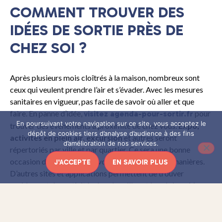
COMMENT TROUVER DES
IDÉES DE SORTIE PRÈS DE
CHEZ SOI ?
Après plusieurs mois cloîtrés à la maison, nombreux sont
ceux qui veulent prendre l’air et s’évader. Avec les mesures
sanitaires en vigueur, pas facile de savoir où aller et que
faire. En panne d’idée,
pour
visitez agenda-pour-sortir.fr
En poursuivant votre navigation sur ce site, vous acceptez le
trouver des événements à proximité de chez vous.
Expo,
dépôt de cookies tiers d’analyse d’audience à des fins
activités en plein air, excursion
et autres seront
d’amélioration de nos services.
répertoriés par ville et par quartier. Ce sera une bonne
occasion de (re)découvrir votre ville de diverses manières.
J'ACCEPTE
EN SAVOIR PLUS
D’autres sites et applications permettent de trouver
rapidement des activités dans les villes et les régions. Vous
pourrez y découvrir
les activités touristiques, les
marchés, les salons
… Quelques-uns proposent même une
liste d’hébergements disponibles sur place ainsi que des