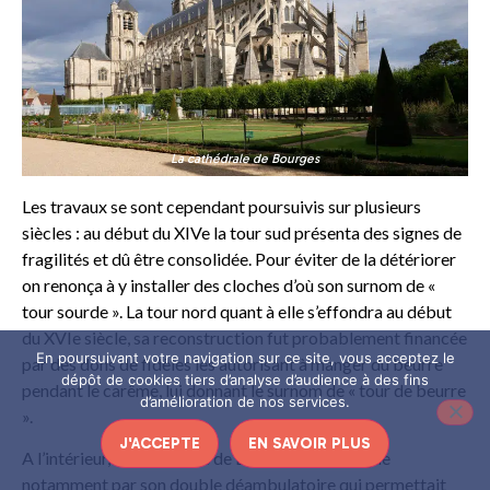
La cathédrale de Bourges
Les travaux se sont cependant poursuivis sur plusieurs
siècles : au début du XIVe la tour sud présenta des signes de
fragilités et dû être consolidée. Pour éviter de la détériorer
on renonça à y installer des cloches d’où son surnom de «
tour sourde ». La tour nord quant à elle s’effondra au début
du XVIe siècle, sa reconstruction fut probablement financée
En poursuivant votre navigation sur ce site, vous acceptez le
par des dons de fidèles les autorisant à manger du beurre
dépôt de cookies tiers d’analyse d’audience à des fins
pendant le carême, lui donnant le surnom de « tour de beurre
d’amélioration de nos services.
».
J'ACCEPTE
EN SAVOIR PLUS
A l’intérieur, la cathédrale de Bourges se distingue
notamment par son double déambulatoire qui permettait