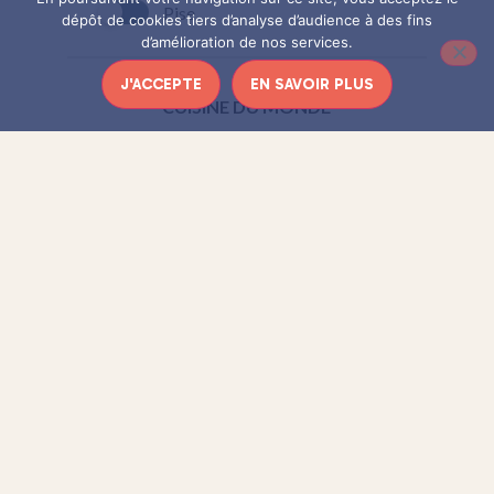
Pise
dépôt de cookies tiers d’analyse d’audience à des fins
d’amélioration de nos services.
J'ACCEPTE
EN SAVOIR PLUS
CUISINE DU MONDE
#4.
De quel pays est
originaire le “Pad Thaï” ?
Le Cambodge
L’Indonésie
La Chine
La Thaïlande