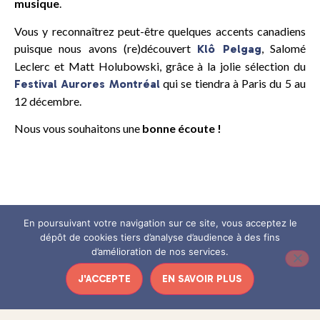
musique
.
Vous y reconnaîtrez peut-être quelques accents canadiens
puisque nous avons (re)découvert
, Salomé
Klô Pelgag
Leclerc et Matt Holubowski, grâce à la jolie sélection du
qui se tiendra à Paris du 5 au
Festival Aurores Montréal
12 décembre.
Nous vous souhaitons une
bonne écoute !
En poursuivant votre navigation sur ce site, vous acceptez le
dépôt de cookies tiers d’analyse d’audience à des fins
d’amélioration de nos services.
J'ACCEPTE
EN SAVOIR PLUS