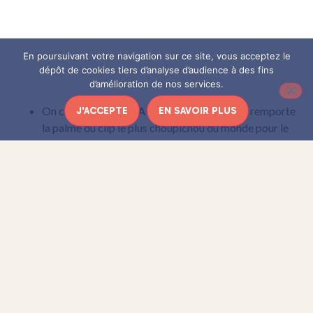
En poursuivant votre navigation sur ce site, vous acceptez le
dépôt de cookies tiers d’analyse d’audience à des fins
d’amélioration de nos services.
On commence avec
A Call At Nausicaa
qui remporte
J'ACCEPTE
EN SAVOIR PLUS
la palme du clip le plus choupichou du monde pour le
titre
My Sweet Old Friend
extrait de leur premier EP
My Home A Forest
paru en novembre 2014.
My Summer Bee
nous livre une jolie reprise de
Smalltown Boy
des Bronski Beat (1984).
Le nouvel album d’
Aline
,
La vie électrique
, sortira le 28
août. Pour nous faire patienter ils ont édité un 45 tours
à l’occasion du Disquaire Day, contenant le titre
Plus
sombre encore
. Vivement la fin de l’été !
Nouvel album également pour les
Hop Along
:
Painted
Shut
, paru en avril.
Du côté des
Django Django
, l’album
Born Under