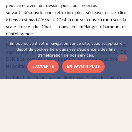
peut rire avec un dessin puis, au
suivant, découvrir une réflexion plus sérieuse et se dire
« tiens, c’est pas bête ça ! »
. C’est là que se trouve à mon sens la
vraie force du Chat : dans ce mélange d’humour et
d’intelligence.
En poursuivant votre navigation sur ce site, vous acceptez le
Mais il y a aussi du nouveau dans ce tome puisque
dépôt de cookies tiers d’analyse d’audience à des fins
maintenant le Chat aborde quelques sujets d’actualité. De
d’amélioration de nos services.
DSK à Sarkozy en passant par Chirac, autant vous dire que
les politiques en prennent pour leur grade !
J'ACCEPTE
EN SAVOIR PLUS
Le talent de Geluck ne se limite pas à ses dessins, c’est
quelqu’un qui a beaucoup d’esprit et qui arrive à l’insuffler au
Chat, pour notre plus grand bonheur.