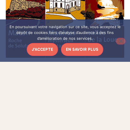
En poursuivant votre navigation sur ce site, vous acceptez le
dépôt de cookies tiers d’analyse d’audience à des fins
d’amélioration de nos services.
J'ACCEPTE
EN SAVOIR PLUS
Dans l’est de la France, APRR (Autoroutes Paris-Rhin-
Rhône) ont donné un coup de jeune à ces panneaux qui ont
récemment été changés. Et
pour accompagner cette
nouvelle signalisation,
pour
un podcast vient de sortir
vous raconter l’histoire de personnages historiques ou
créatures fantastiques qui peuplent les environs.
Ecrit par l’auteur
Martin Quenehen
, conté par
Denis
Podalydès
de la Comédie-Française, et conçu par l’agence
Spintank, ce podcast est d’ores-et-déjà composé de dix