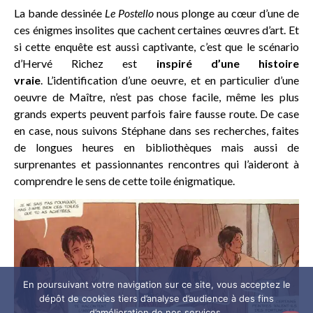
La bande dessinée
Le Postello
nous plonge au cœur d’une de
ces énigmes insolites que cachent certaines œuvres d’art. Et
si cette enquête est aussi captivante, c’est que le scénario
d’Hervé Richez est
inspiré d’une histoire
vraie
. L’identification d’une oeuvre, et en particulier d’une
oeuvre de Maître, n’est pas chose facile, même les plus
grands experts peuvent parfois faire fausse route. De case
en case, nous suivons Stéphane dans ses recherches, faites
de longues heures en bibliothèques mais aussi de
surprenantes et passionnantes rencontres qui l’aideront à
comprendre le sens de cette toile énigmatique.
En poursuivant votre navigation sur ce site, vous acceptez le
dépôt de cookies tiers d’analyse d’audience à des fins
d’amélioration de nos services.