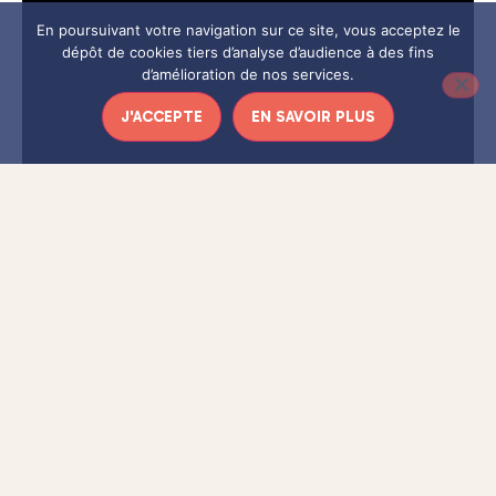
En poursuivant votre navigation sur ce site, vous acceptez le
dépôt de cookies tiers d’analyse d’audience à des fins
d’amélioration de nos services.
J'ACCEPTE
EN SAVOIR PLUS
Ce court métrage à la fois poétique, drôle et insolite, permet
de
découvrir avec légèreté l’univers de l’opéra
et