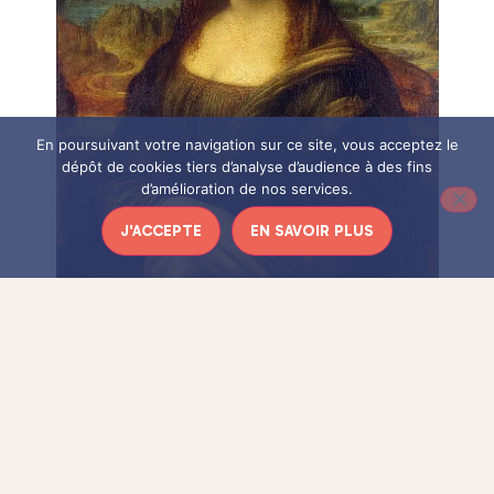
En poursuivant votre navigation sur ce site, vous acceptez le
dépôt de cookies tiers d’analyse d’audience à des fins
d’amélioration de nos services.
J'ACCEPTE
EN SAVOIR PLUS
Léonard de Vinci, La Joconde
LE MYSTÈRE DE LA JOCONDE
NUE