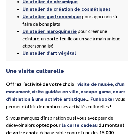
Un atelier de céramique
Un atelier de création de cosmétiques
pour apprendre à
Un atelier gastronomique
faire de bons plats
pour créer une
Un atelier maroquinerie
ceinture, un porte-feuille ou un sac à main unique
et personnalisé
Un atelier d’art végétal
Une visite culturelle
Offrez l’activité de votre choix
:
,
visite de musée
d’un
,
,
,
monument
visite guidée en ville
escape game
cours
…
vous
d’initiation à une activité artistique
Funbooker
permet d’offrir de nombreuses activités culturelles !
Si vous manquez d’inspiration ou si vous avez peur de
décevoir alors
optez pour
du montant
la carte cadeau
de votre choix
, échangeable contre l’une des
15 000