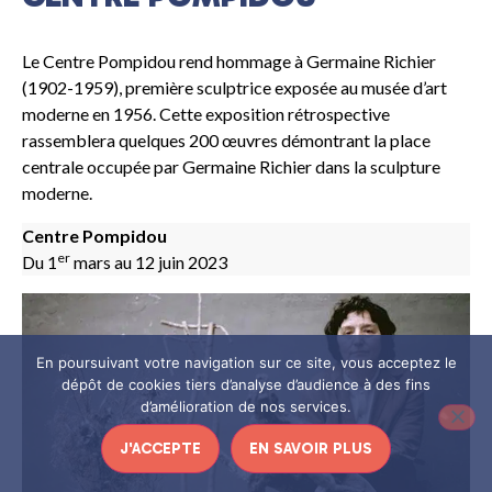
Le Centre Pompidou rend hommage à Germaine Richier
(1902-1959), première sculptrice exposée au musée d’art
moderne en 1956. Cette exposition rétrospective
rassemblera quelques 200 œuvres démontrant la place
centrale occupée par Germaine Richier dans la sculpture
moderne.
Centre Pompidou
er
Du 1
mars au 12 juin 2023
En poursuivant votre navigation sur ce site, vous acceptez le
dépôt de cookies tiers d’analyse d’audience à des fins
d’amélioration de nos services.
J'ACCEPTE
EN SAVOIR PLUS