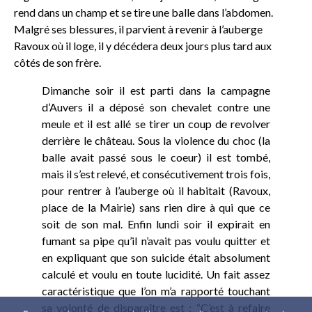
rend dans un champ et se tire une balle dans l’abdomen.
Malgré ses blessures, il parvient à revenir à l’auberge
Ravoux où il loge, il y décédera deux jours plus tard aux
côtés de son frère.
Dimanche soir il est parti dans la campagne
d’Auvers il a déposé son chevalet contre une
meule et il est allé se tirer un coup de revolver
derrière le château. Sous la violence du choc (la
balle avait passé sous le coeur) il est tombé,
mais il s’est relevé, et consécutivement trois fois,
pour rentrer à l’auberge où il habitait (Ravoux,
place de la Mairie) sans rien dire à qui que ce
soit de son mal. Enfin lundi soir il expirait en
fumant sa pipe qu’il n’avait pas voulu quitter et
en expliquant que son suicide était absolument
calculé et voulu en toute lucidité. Un fait assez
caractéristique que l’on m’a rapporté touchant
sa volonté de disparaître est : “C’est à refaire