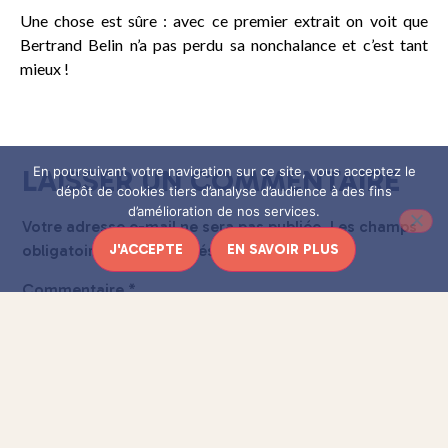
Une chose est sûre : avec ce premier extrait on voit que
Bertrand Belin n’a pas perdu sa nonchalance et c’est tant
mieux !
LAISSER UN COMMENTAIRE
En poursuivant votre navigation sur ce site, vous acceptez le
dépôt de cookies tiers d’analyse d’audience à des fins
d’amélioration de nos services.
Votre adresse e-mail ne sera pas publiée.
Les champs
obligatoires sont indiqués avec
*
J'ACCEPTE
EN SAVOIR PLUS
Commentaire
*