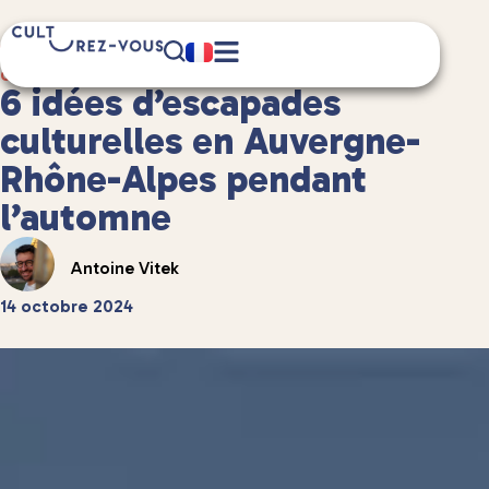
9 minute(s) de lecture
Guides de voyage
/
Guides de voyage en France
6 idées d’escapades
culturelles en Auvergne-
Rhône-Alpes pendant
l’automne
Antoine Vitek
14 octobre 2024