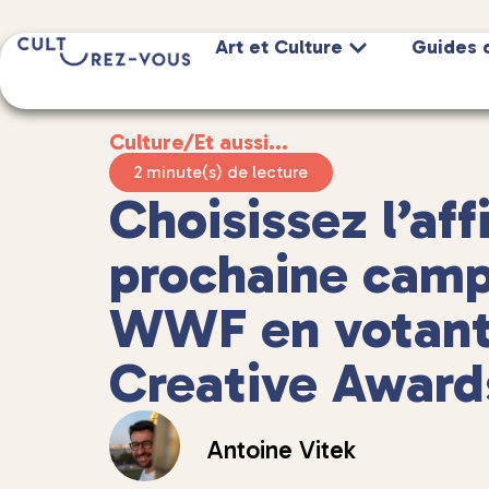
Art et Culture
Guides 
Culture
/
Et aussi...
2 minute(s) de lecture
Choisissez l’aff
prochaine camp
WWF en votant 
Creative Award
Antoine Vitek