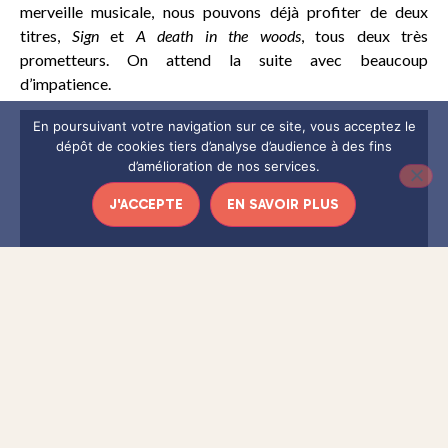
merveille musicale, nous pouvons déjà profiter de deux
titres,
Sign
et
A death in the woods
, tous deux très
prometteurs. On attend la suite avec beaucoup
d’impatience.
En poursuivant votre navigation sur ce site, vous acceptez le
dépôt de cookies tiers d’analyse d’audience à des fins
d’amélioration de nos services.
J'ACCEPTE
EN SAVOIR PLUS