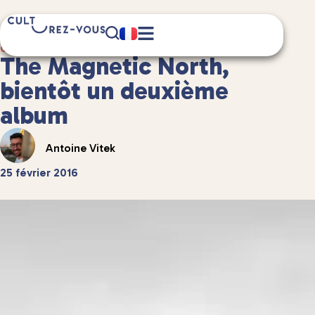
1 minute(s) de lecture
Culture
/
Musique
The Magnetic North,
bientôt un deuxième
album
Antoine Vitek
25 février 2016