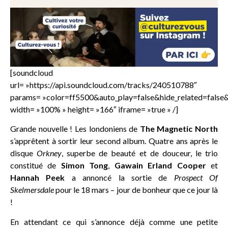
[soundcloud
url= »https://api.soundcloud.com/tracks/240510788″
params= »color=ff5500&auto_play=false&hide_related=fals
width= »100% » height= »166″ iframe= »true » /]
Grande nouvelle ! Les londoniens de
The Magnetic North
s’apprêtent à sortir leur second album. Quatre ans après le
disque
Orkney
, superbe de beauté et de douceur, le trio
constitué de
Simon Tong
,
Gawain Erland Cooper
et
Hannah Peek
a annoncé la sortie de
Prospect Of
Skelmersdale
pour le 18 mars – jour de bonheur que ce jour là
!
En attendant ce qui s’annonce déjà comme une petite