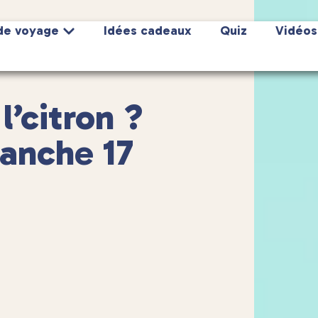
de voyage
Idées cadeaux
Quiz
Vidéos
l’citron ?
manche 17