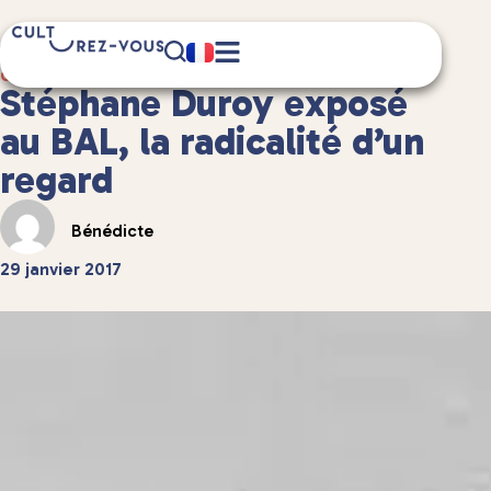
5 minute(s) de lecture
Culture
/
Musées et expositions
Stéphane Duroy exposé
au BAL, la radicalité d’un
regard
Bénédicte
29 janvier 2017