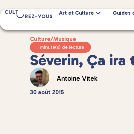
Art et Culture
Guides 
Culture
/
Musique
1 minute(s) de lecture
Séverin, Ça ira 
Antoine Vitek
30 août 2015